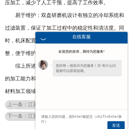
压加工，减少了人工干预，提高了工作效率。
易于维护：双盘研磨机设计有独立的冷却系统和
过滤装置，保证了加工过程中的稳定性和清洁度。同
在线客服
时，机床配置有修整砂轮，可随时对上下盘进行修
欢迎您的咨询，期待为您服务!
整，便于维护和保养。
综上所述，双盘研磨机以其广泛的适用性、良好
您好呀～很高兴为您服务！😊 有什么问
题都可以跟我说哦。
的加工能力和便捷的操作维护方式，在金属及非金属
材料加工领域展现出了强大的实用性和方便性。
上一条：江苏立式钢球研球机工作参数的合理设置
下一条：江苏钢球机的生产过程如何得到合理控制？厂家有话说
发送