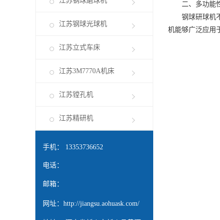
江苏钢球磨球机
二、多功能性
钢球研球机不仅
江苏钢球光球机
机能够广泛应用
江苏立式车床
江苏3M7770A机床
江苏镗孔机
江苏精研机
手机： 13353736652
电话：
邮箱：
网址：
http://jiangsu.aohuask.com/