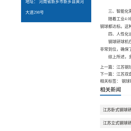
地址： 河南省新乡市新乡县黄河
三、智能化
大道298号
随着工业4.0
钢球都达标。这
四、人性化设
钢球研球机在操
非常到位，确保
综上所述，多功
上一篇：
江苏钢
下一篇：
江苏双
相关标签： 钢球
相关新闻
江苏卧式钢球
江苏立式钢球