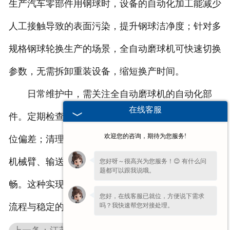
生产汽车零部件用钢球时，设备的自动化加工能减少
人工接触导致的表面污染，提升钢球洁净度；针对多
规格钢球轮换生产的场景，全自动磨球机可快速切换
参数，无需拆卸重装设备，缩短换产时间。
日常维护中，需关注全自动磨球机的自动化部
在线客服
件。定期检查上料系统的传感器灵敏度，避免坯料定
欢迎您的咨询，期待为您服务!
位偏差；清理下料通道内的残留钢球，防止堵塞；对
机械臂、输送带等运动部件进行润滑，确保运行顺
您好呀～很高兴为您服务！😊 有什么问
题都可以跟我说哦。
畅。这种实现全流程自动化的磨球机，用连贯的加工
您好，在线客服已就位，方便说下需求
吗？我快速帮您对接处理。
流程与稳定的性能，为大规模钢球生产提供保障。