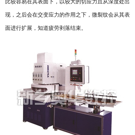
比较容易在其表面下，以较大的切应力且从深度处出
现，之后会在交变应力的作用之下，微裂纹会从其表
面进行扩展，知道疲劳剥落结束。