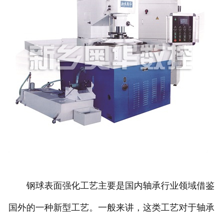
钢球表面强化工艺主要是国内轴承行业领域借鉴
国外的一种新型工艺。一般来讲，这类工艺对于轴承