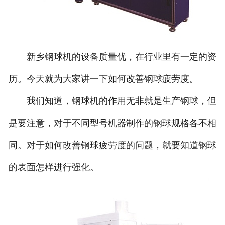
新乡钢球机的设备质量优，在行业里有一定的资
历。今天就为大家讲一下如何改善钢球疲劳度。
我们知道，钢球机的作用无非就是生产钢球，但
是要注意，对于不同型号机器制作的钢球规格各不相
同。对于如何改善钢球疲劳度的问题，就要知道钢球
的表面怎样进行强化。