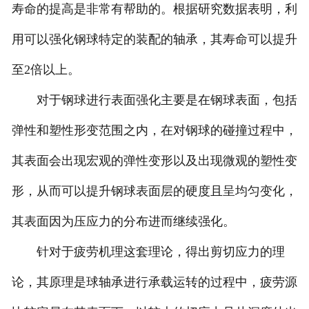
寿命的提高是非常有帮助的。根据研究数据表明，利
用可以强化钢球特定的装配的轴承，其寿命可以提升
至2倍以上。
对于钢球进行表面强化主要是在钢球表面，包括
弹性和塑性形变范围之内，在对钢球的碰撞过程中，
其表面会出现宏观的弹性变形以及出现微观的塑性变
形，从而可以提升钢球表面层的硬度且呈均匀变化，
其表面因为压应力的分布进而继续强化。
针对于疲劳机理这套理论，得出剪切应力的理
论，其原理是球轴承进行承载运转的过程中，疲劳源