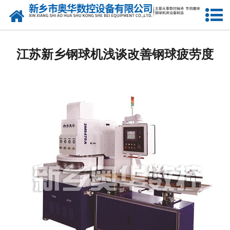
网站首页
产品中心
江苏新乡钢球机浅谈改善钢球疲劳度
新闻中心
关于我们
荣誉资质
公司风采
人才招聘
联系我们