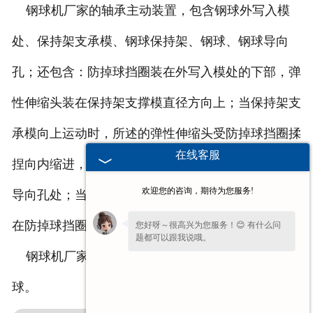
钢球机厂家的轴承主动装置，包含钢球外写入模
处、保持架支承模、钢球保持架、钢球、钢球导向
孔；还包含：防掉球挡圈装在外写入模处的下部，弹
性伸缩头装在保持架支撑模直径方向上；当保持架支
承模向上运动时，所述的弹性伸缩头受防掉球挡圈揉
在线客服
捏向内缩进，并股动防掉球挡圈也向上运动并在钢球
欢迎您的咨询，期待为您服务!
导向孔处；当保持架支承模向下运动时，弹性伸缩头
在防掉球挡圈的下处。
您好呀～很高兴为您服务！😊 有什么问
题都可以跟我说哦。
钢球机厂家主要就是为了生产出大小一致的钢
球。