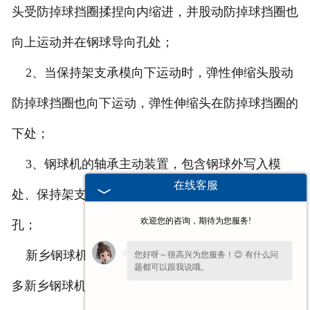
头受防掉球挡圈揉捏向内缩进，并股动防掉球挡圈也
向上运动并在钢球导向孔处；
2、当保持架支承模向下运动时，弹性伸缩头股动
防掉球挡圈也向下运动，弹性伸缩头在防掉球挡圈的
下处；
3、钢球机的轴承主动装置，包含钢球外写入模
在线客服
处、保持架支承模、钢球保持架、钢球、钢球导向
欢迎您的咨询，期待为您服务!
孔；
新乡钢球机的主要性能，主要就是以上这些，更
您好呀～很高兴为您服务！😊 有什么问
题都可以跟我说哦。
多新乡钢球机知识，大家可以在我们的网站上了解。