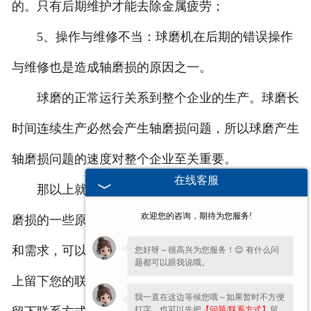
的。只有后期维护才能去除金属疲劳；
5、操作与维修不当：球磨机在后期的错误操作
与维修也是造成轴磨损的原因之一。
球磨的正常运行关系到整个企业的生产。球磨长
时间连续生产必然会产生轴磨损问题，所以球磨产生
轴磨损问题的速度对整个企业至关重要。
在线客服
那以上就是我们卧式磨球机厂家和大家分享的轴
欢迎您的咨询，期待为您服务!
磨损的一些原因了，大家可以了解一下，有什么疑问
和需求，可以随时咨询联系我们！也可以直接在网站
您好呀～很高兴为您服务！😊 有什么问
题都可以跟我说哦。
上留下您的联系方式，我们会及时与您联系！切记要
我一直在这边等候您哦～如果暂时不方便
打字，也可以先把
【问题/联系方式】
留